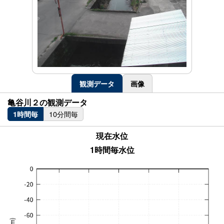
観測データ
画像
亀谷川２の観測データ
10分間毎
1時間毎
現在水位
1時間毎水位