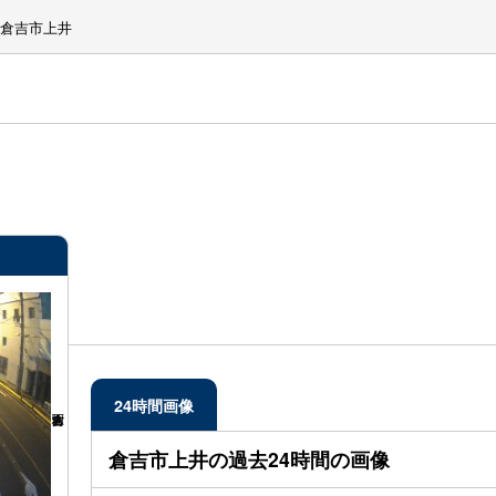
倉吉市上井
24時間画像
倉吉市上井の過去24時間の画像