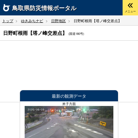
鳥取県
防災情報ポータル
メニュー
トップ
ゆきみちナビ
日野地区
日野町根雨【塔ノ峰交差点】
日野町根雨【塔ノ峰交差点】
(国道180号)
最新の観測データ
米子方面