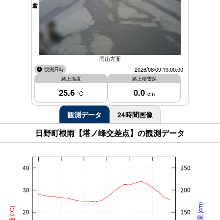
岡山方面
観測日時
2026/08/09 19:00:00
路上温度
路上積雪深
25.6
0.0
℃
cm
観測データ
24時間画像
日野町根雨【塔ノ峰交差点】の観測データ