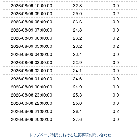
2026/08/09 10:00:00
32.8
0.0
2026/08/09 09:00:00
29.0
0.2
2026/08/09 08:00:00
26.6
0.0
2026/08/09 07:00:00
24.8
0.0
2026/08/09 06:00:00
23.2
0.2
2026/08/09 05:00:00
23.2
0.2
2026/08/09 04:00:00
23.4
0.0
2026/08/09 03:00:00
23.9
0.0
2026/08/09 02:00:00
24.1
0.0
2026/08/09 01:00:00
24.6
0.0
2026/08/09 00:00:00
24.9
0.0
2026/08/08 23:00:00
25.3
0.0
2026/08/08 22:00:00
25.8
0.0
2026/08/08 21:00:00
26.4
0.2
2026/08/08 20:00:00
27.6
0.0
トップページ
利用における注意事項
お問い合わせ