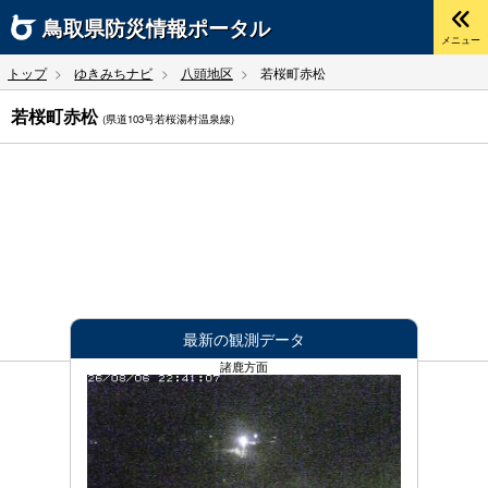
鳥取県
防災情報ポータル
メニュー
トップ
ゆきみちナビ
八頭地区
若桜町赤松
若桜町赤松
(県道103号若桜湯村温泉線)
最新の観測データ
諸鹿方面