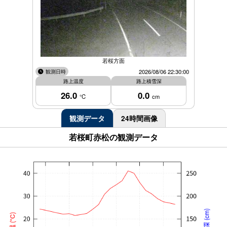
若桜方面
観測日時
2026/08/06 22:30:00
路上温度
路上積雪深
26.0
0.0
℃
cm
観測データ
24時間画像
若桜町赤松の観測データ